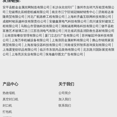
友情链接:
安平县酷金金属丝网制造有限公司
|
长沙永欣丝印厂
|
滁州市吉祥汽车租赁有限公
司
|
无锡博比辰精密机械有限公司
|
南京市江宁区锦冠钢材销售中心
|
济南裕达泰
隆商贸有限公司
|
河北广航路桥工程有限公司
|
上海科齐鑫互联网科技有限公司
|
成都时铭辰越科技有限责任公司
|
安徽鑫莱电气科技有限公司
|
四川速安轩建筑工
程有限公司
|
马鞍山市雷驰科技有限公司
|
湖南涵淅网络科技有限公司
|
饶平县欧
富雅艺术玻璃工坊
|
江苏浩润电⽓有限公司
|
河北省武强县消防救生器材有限公司
|
云南首味餐饮管理有限公司
|
厦门立志行广告有限公司
|
苏州敏廷环保科技有限
公司
|
上海万阜机械设备有限公司
|
上海浪田金属材料有限公司
|
佛山市锦简家居
商贸有限公司
|
上海发瑞仪器科技有限公司
|
河南省安邦智库咨询策划有限公司
|
上海露斐纺织品有限公司
|
临沂市东筑尚品装饰有限公司
|
北京路川国际展览有限
公司
|
上海亮沃实业有限公司
|
珠海鑫印图文广告有限公司
|
产品中心
关于我们
热收缩机
公司简介
真空封口机
加入我们
封口机
联系我们
打包机