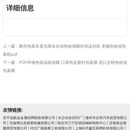
详细信息
上一篇：
数控包装长度无限全自动热收缩膜封切边封机 变频热收缩包
装机pof
下一篇：
POF环保热低温收缩膜 口罩纸盒塑封包装膜 进口交联热收缩
包装膜
友情链接:
安平县酷金金属丝网制造有限公司
|
长沙永欣丝印厂
|
滁州市吉祥汽车租赁有限公
司
|
无锡博比辰精密机械有限公司
|
南京市江宁区锦冠钢材销售中心
|
济南裕达泰
隆商贸有限公司
|
河北广航路桥工程有限公司
|
上海科齐鑫互联网科技有限公司
|