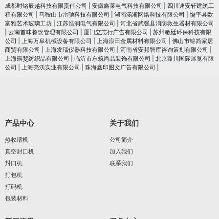
成都时铭辰越科技有限责任公司
|
安徽鑫莱电气科技有限公司
|
四川速安轩建筑工
程有限公司
|
马鞍山市雷驰科技有限公司
|
湖南涵淅网络科技有限公司
|
饶平县欧
富雅艺术玻璃工坊
|
江苏浩润电⽓有限公司
|
河北省武强县消防救生器材有限公司
|
云南首味餐饮管理有限公司
|
厦门立志行广告有限公司
|
苏州敏廷环保科技有限
公司
|
上海万阜机械设备有限公司
|
上海浪田金属材料有限公司
|
佛山市锦简家居
商贸有限公司
|
上海发瑞仪器科技有限公司
|
河南省安邦智库咨询策划有限公司
|
上海露斐纺织品有限公司
|
临沂市东筑尚品装饰有限公司
|
北京路川国际展览有限
公司
|
上海亮沃实业有限公司
|
珠海鑫印图文广告有限公司
|
产品中心
关于我们
热收缩机
公司简介
真空封口机
加入我们
封口机
联系我们
打包机
打码机
包装材料