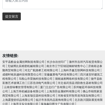
提交留言
友情链接:
安平县酷金金属丝网制造有限公司
|
长沙永欣丝印厂
|
滁州市吉祥汽车租赁有限公
司
|
无锡博比辰精密机械有限公司
|
南京市江宁区锦冠钢材销售中心
|
济南裕达泰
隆商贸有限公司
|
河北广航路桥工程有限公司
|
上海科齐鑫互联网科技有限公司
|
成都时铭辰越科技有限责任公司
|
安徽鑫莱电气科技有限公司
|
四川速安轩建筑工
程有限公司
|
马鞍山市雷驰科技有限公司
|
湖南涵淅网络科技有限公司
|
饶平县欧
富雅艺术玻璃工坊
|
江苏浩润电⽓有限公司
|
河北省武强县消防救生器材有限公司
|
云南首味餐饮管理有限公司
|
厦门立志行广告有限公司
|
苏州敏廷环保科技有限
公司
|
上海万阜机械设备有限公司
|
上海浪田金属材料有限公司
|
佛山市锦简家居
商贸有限公司
|
上海发瑞仪器科技有限公司
|
河南省安邦智库咨询策划有限公司
|
上海露斐纺织品有限公司
|
临沂市东筑尚品装饰有限公司
|
北京路川国际展览有限
公司
|
上海亮沃实业有限公司
|
珠海鑫印图文广告有限公司
|