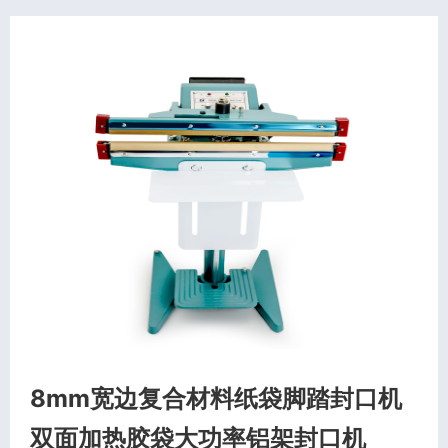
8mm宽边复合材料纸袋脚踏封口机
双面加热胶袋大功率铝架封口机