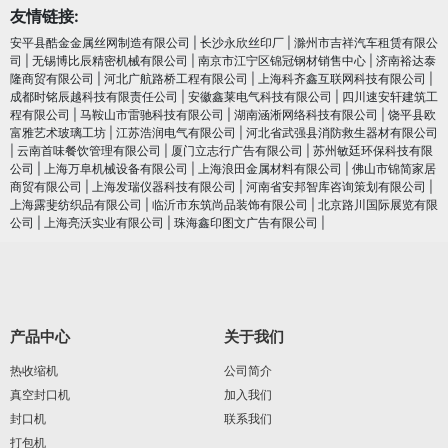
友情链接:
安平县酷金金属丝网制造有限公司
|
长沙永欣丝印厂
|
滁州市吉祥汽车租赁有限公
司
|
无锡博比辰精密机械有限公司
|
南京市江宁区锦冠钢材销售中心
|
济南裕达泰
隆商贸有限公司
|
河北广航路桥工程有限公司
|
上海科齐鑫互联网科技有限公司
|
成都时铭辰越科技有限责任公司
|
安徽鑫莱电气科技有限公司
|
四川速安轩建筑工
程有限公司
|
马鞍山市雷驰科技有限公司
|
湖南涵淅网络科技有限公司
|
饶平县欧
富雅艺术玻璃工坊
|
江苏浩润电⽓有限公司
|
河北省武强县消防救生器材有限公司
|
云南首味餐饮管理有限公司
|
厦门立志行广告有限公司
|
苏州敏廷环保科技有限
公司
|
上海万阜机械设备有限公司
|
上海浪田金属材料有限公司
|
佛山市锦简家居
商贸有限公司
|
上海发瑞仪器科技有限公司
|
河南省安邦智库咨询策划有限公司
|
上海露斐纺织品有限公司
|
临沂市东筑尚品装饰有限公司
|
北京路川国际展览有限
公司
|
上海亮沃实业有限公司
|
珠海鑫印图文广告有限公司
|
产品中心
关于我们
热收缩机
公司简介
真空封口机
加入我们
封口机
联系我们
打包机