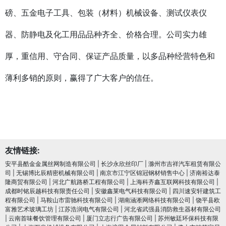
磅、五金电子工具、包装（材料）机械设备、测试仪表仪
器、防静电及化工用品品种齐全、价格合理。公司实力雄
厚，重信用、守合同、保证产品质量，以多品种经营特色和
薄利多销的原则，赢得了广大客户的信任。
友情链接:
安平县酷金金属丝网制造有限公司
|
长沙永欣丝印厂
|
滁州市吉祥汽车租赁有限公
司
|
无锡博比辰精密机械有限公司
|
南京市江宁区锦冠钢材销售中心
|
济南裕达泰
隆商贸有限公司
|
河北广航路桥工程有限公司
|
上海科齐鑫互联网科技有限公司
|
成都时铭辰越科技有限责任公司
|
安徽鑫莱电气科技有限公司
|
四川速安轩建筑工
程有限公司
|
马鞍山市雷驰科技有限公司
|
湖南涵淅网络科技有限公司
|
饶平县欧
富雅艺术玻璃工坊
|
江苏浩润电⽓有限公司
|
河北省武强县消防救生器材有限公司
|
云南首味餐饮管理有限公司
|
厦门立志行广告有限公司
|
苏州敏廷环保科技有限