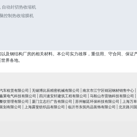
机 自动封切热收缩机
电脑控制热收缩膜机
房以及钢结构厂房的相关材料。本公司实力雄厚，重信用、守合同、保证
至世界各地。
汽车租赁有限公司
|
无锡博比辰精密机械有限公司
|
南京市江宁区锦冠钢材销售中心
|
鑫莱电气科技有限公司
|
四川速安轩建筑工程有限公司
|
马鞍山市雷驰科技有限公司
|
餐饮管理有限公司
|
厦门立志行广告有限公司
|
苏州敏廷环保科技有限公司
|
上海万阜
策划有限公司
|
上海露斐纺织品有限公司
|
临沂市东筑尚品装饰有限公司
|
北京路川国