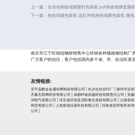
上一篇：
全自动热收缩膜塑封包装机 pof热收缩膜套膜
下一篇：
热收缩膜包装机 远红外线热收缩膜包装机 微
南京市江宁区锦冠钢材销售中心经销各种规格钢结构厂
广大客户的信任，客户包括国内多个省、市、自治区甚
友情链接:
安平县酷金金属丝网制造有限公司
|
长沙永欣丝印厂
|
滁州市吉祥
齐鑫互联网科技有限公司
|
成都时铭辰越科技有限责任公司
|
安徽
润电⽓有限公司
|
河北省武强县消防救生器材有限公司
|
云南首味
商贸有限公司
|
上海发瑞仪器科技有限公司
|
河南省安邦智库咨询
公司
|