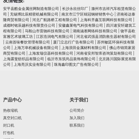
友情链接:
安平县酷金金属丝网制造有限公司
|
长沙永欣丝印厂
|
滁州市吉祥汽车租赁有限公
司
|
无锡博比辰精密机械有限公司
|
南京市江宁区锦冠钢材销售中心
|
济南裕达泰
隆商贸有限公司
|
河北广航路桥工程有限公司
|
上海科齐鑫互联网科技有限公司
|
成都时铭辰越科技有限责任公司
|
安徽鑫莱电气科技有限公司
|
四川速安轩建筑工
程有限公司
|
马鞍山市雷驰科技有限公司
|
湖南涵淅网络科技有限公司
|
饶平县欧
富雅艺术玻璃工坊
|
江苏浩润电⽓有限公司
|
河北省武强县消防救生器材有限公司
|
云南首味餐饮管理有限公司
|
厦门立志行广告有限公司
|
苏州敏廷环保科技有限
公司
|
上海万阜机械设备有限公司
|
上海浪田金属材料有限公司
|
佛山市锦简家居
商贸有限公司
|
上海发瑞仪器科技有限公司
|
河南省安邦智库咨询策划有限公司
|
上海露斐纺织品有限公司
|
临沂市东筑尚品装饰有限公司
|
北京路川国际展览有限
公司
|
上海亮沃实业有限公司
|
珠海鑫印图文广告有限公司
|
产品中心
关于我们
热收缩机
公司简介
真空封口机
加入我们
封口机
联系我们
打包机