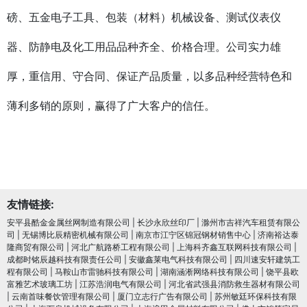
磅、五金电子工具、包装（材料）机械设备、测试仪表仪
器、防静电及化工用品品种齐全、价格合理。公司实力雄
厚，重信用、守合同、保证产品质量，以多品种经营特色和
薄利多销的原则，赢得了广大客户的信任。
友情链接:
安平县酷金金属丝网制造有限公司
|
长沙永欣丝印厂
|
滁州市吉祥汽车租赁有限公
司
|
无锡博比辰精密机械有限公司
|
南京市江宁区锦冠钢材销售中心
|
济南裕达泰
隆商贸有限公司
|
河北广航路桥工程有限公司
|
上海科齐鑫互联网科技有限公司
|
成都时铭辰越科技有限责任公司
|
安徽鑫莱电气科技有限公司
|
四川速安轩建筑工
程有限公司
|
马鞍山市雷驰科技有限公司
|
湖南涵淅网络科技有限公司
|
饶平县欧
富雅艺术玻璃工坊
|
江苏浩润电⽓有限公司
|
河北省武强县消防救生器材有限公司
|
云南首味餐饮管理有限公司
|
厦门立志行广告有限公司
|
苏州敏廷环保科技有限