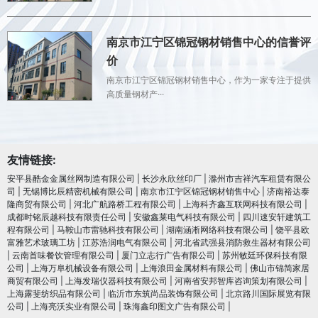
南京市江宁区锦冠钢材销售中心的信誉评
价
南京市江宁区锦冠钢材销售中心，作为一家专注于提供
高质量钢材产···
友情链接:
安平县酷金金属丝网制造有限公司
|
长沙永欣丝印厂
|
滁州市吉祥汽车租赁有限公
司
|
无锡博比辰精密机械有限公司
|
南京市江宁区锦冠钢材销售中心
|
济南裕达泰
隆商贸有限公司
|
河北广航路桥工程有限公司
|
上海科齐鑫互联网科技有限公司
|
成都时铭辰越科技有限责任公司
|
安徽鑫莱电气科技有限公司
|
四川速安轩建筑工
程有限公司
|
马鞍山市雷驰科技有限公司
|
湖南涵淅网络科技有限公司
|
饶平县欧
富雅艺术玻璃工坊
|
江苏浩润电⽓有限公司
|
河北省武强县消防救生器材有限公司
|
云南首味餐饮管理有限公司
|
厦门立志行广告有限公司
|
苏州敏廷环保科技有限
公司
|
上海万阜机械设备有限公司
|
上海浪田金属材料有限公司
|
佛山市锦简家居
商贸有限公司
|
上海发瑞仪器科技有限公司
|
河南省安邦智库咨询策划有限公司
|
上海露斐纺织品有限公司
|
临沂市东筑尚品装饰有限公司
|
北京路川国际展览有限
公司
|
上海亮沃实业有限公司
|
珠海鑫印图文广告有限公司
|